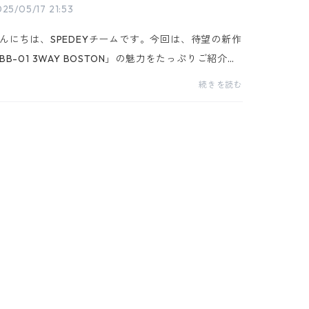
25/05/17 21:53
んにちは、SPEDEYチームです。今回は、待望の新作
BB-01 3WAY BOSTON」の魅力をたっぷりご紹介し
す！✔ “これひとつでOK”な3WAYスタイルBB-01最
続きを読む
の特長は、3つの使い方ができること。シーンに合わ
て「ボス...