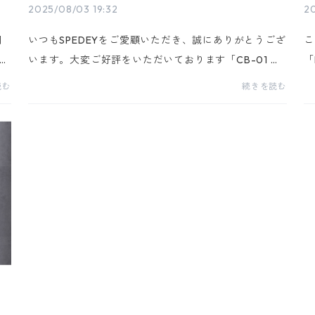
2025/08/03 19:32
20
問
いつもSPEDEYをご愛顧いただき、誠にありがとうござ
こ
の人
います。大変ご好評をいただいております「CB-01 ス
「
つ
タンド9.0」につきまして、現在全カラー・全在庫が完
ま
読む
続きを読む
完
売となっております。発売直後から多くの反響をいた
大
だき...
せ